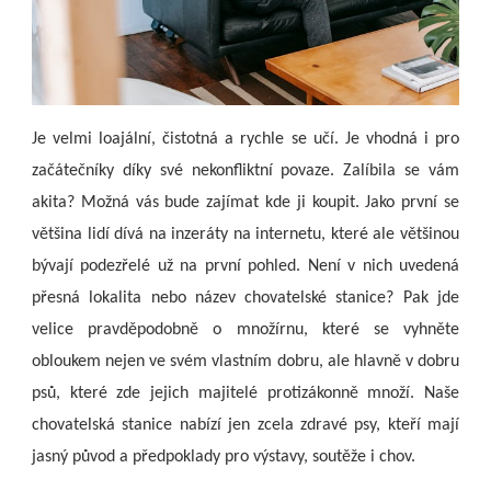
Je velmi loajální, čistotná a rychle se učí. Je vhodná i pro
začátečníky díky své nekonfliktní povaze. Zalíbila se vám
akita? Možná vás bude zajímat kde ji koupit. Jako první se
většina lidí dívá na inzeráty na internetu, které ale většinou
bývají podezřelé už na první pohled. Není v nich uvedená
přesná lokalita nebo název chovatelské stanice? Pak jde
velice pravděpodobně o množírnu, které se vyhněte
obloukem nejen ve svém vlastním dobru, ale hlavně v dobru
psů, které zde jejich majitelé protizákonně množí. Naše
chovatelská stanice nabízí jen zcela zdravé psy, kteří mají
jasný původ a předpoklady pro výstavy, soutěže i chov.