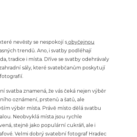
teré nevěsty se nespokojí s
obyčejnou
asných trendů. Ano, i svatby podléhají
, tradice i místa. Dříve se svatby odehrávaly
a zahradní sály, které svatebčanům poskytují
otografií.
í svatba znamená, že vás čeká nejen výběr
ního oznámení, prstenů a šatů, ale
ším výběr místa. Právě místo dělá svatbu
lou. Neobvyklá místa jsou rychle
ená, stejně jako populární cukráři, ale i
afové. Velmi dobrý svatební fotograf Hradec