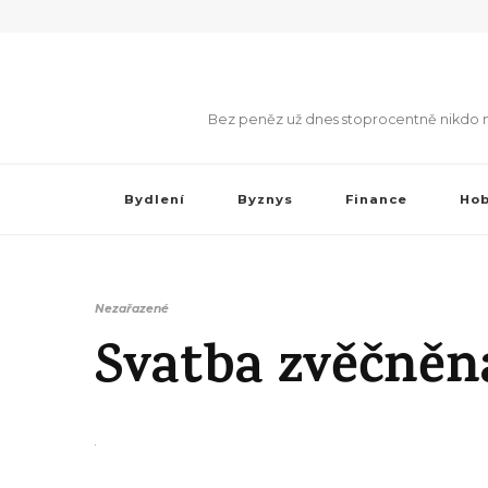
Bez peněz už dnes stoprocentně nikdo neob
Bydlení
Byznys
Finance
Ho
Nezařazené
Svatba zvěčně