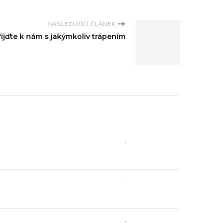
NASLEDUJÍCÍ ČLÁNEK
řijďte k nám s jakýmkoliv trápením