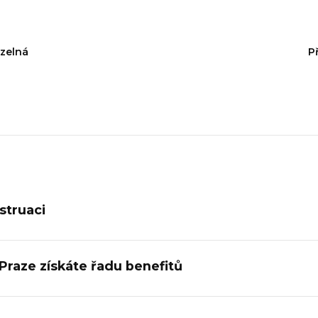
uzelná
P
struaci
 Praze získáte řadu benefitů