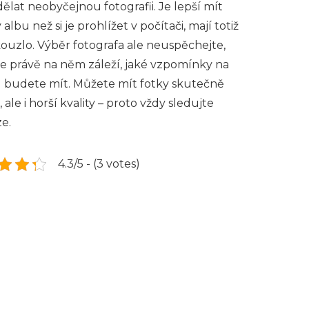
dělat neobyčejnou fotografii. Je lepší mít
 albu než si je prohlížet v počítači, mají totiž
kouzlo. Výběr fotografa ale neuspěchejte,
e právě na něm záleží, jaké vzpomínky na
 budete mít. Můžete mít fotky skutečně
 ale i horší kvality – proto vždy sledujte
e.
4.3/5 - (3 votes)