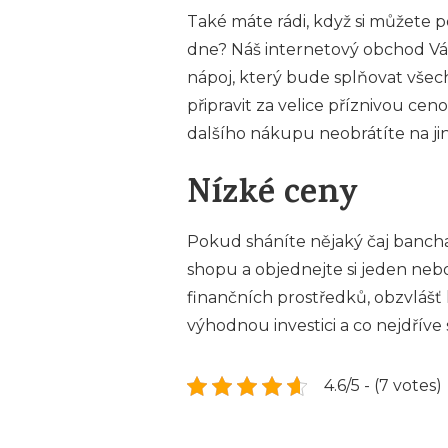
Také máte rádi, když si můžete po
dne? Náš internetový obchod Vá
nápoj, který bude splňovat všech
připravit za velice příznivou ce
dalšího nákupu neobrátíte na ji
Nízké ceny
Pokud sháníte nějaký
čaj banch
shopu a objednejte si jeden nebo
finančních prostředků, obzvlášť 
výhodnou investici a co nejdříve
4.6/5 - (7 votes)