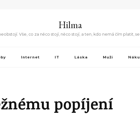
Hilma
stojí. Vše, co za něco stojí, něco stojí, a ten, kdo nemá čím platit, se
bby
Internet
IT
Láska
Muži
Náku
ěžnému popíjení