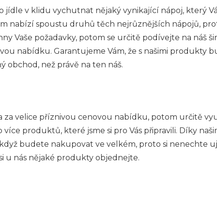
 jídle v klidu vychutnat nějaký vynikající nápoj, který 
m nabízí spoustu druhů těch nejrůznějších nápojů, pro
ny Vaše požadavky, potom se určitě podívejte na náš širok
novou nabídku. Garantujeme Vám, že s našimi produkty bu
ný obchod, než právě na ten náš.
a
za velice příznivou cenovou nabídku, potom určitě vyu
 více produktů, které jsme si pro Vás připravili. Díky 
když budete nakupovat ve velkém, proto si nenechte ujít
 si u nás nějaké produkty objednejte.