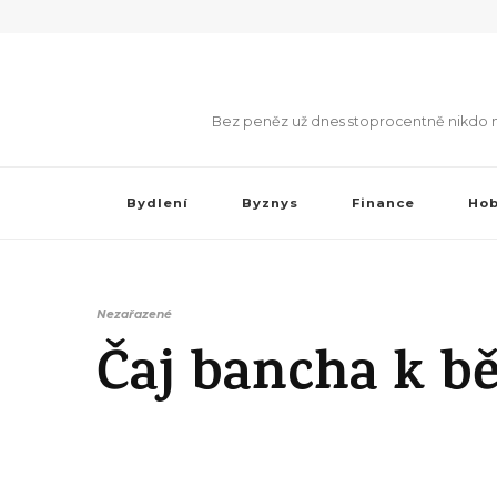
Bez peněz už dnes stoprocentně nikdo neob
Bydlení
Byznys
Finance
Ho
Nezařazené
Čaj bancha k b