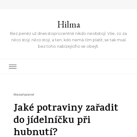
Hilma
Bez peněz už dnes stoprocentně nikdo neobstojí. Vše, co za
něco stojí, něco stojí, a ten, kdo nemá čím platit, se tak musí
bez toho nabízejícího se obejít.
Nezařazené
Jaké potraviny zařadit
do jídelníčku při
hubnutí?