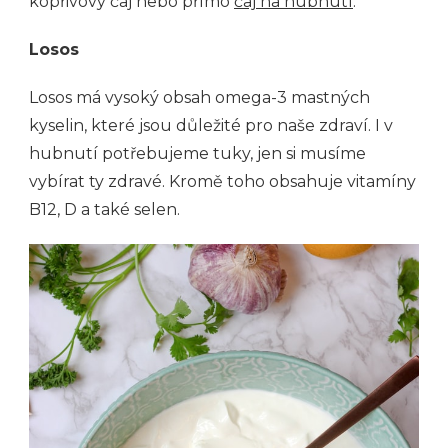
kopřivový čaj nebo přímo
čaj na hubnutí
.
Losos
Losos má vysoký obsah omega-3 mastných
kyselin, které jsou důležité pro naše zdraví. I v
hubnutí potřebujeme tuky, jen si musíme
vybírat ty zdravé. Kromě toho obsahuje vitamíny
B12, D a také selen.