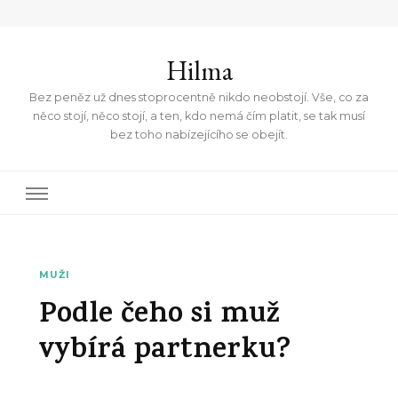
Hilma
Bez peněz už dnes stoprocentně nikdo neobstojí. Vše, co za
něco stojí, něco stojí, a ten, kdo nemá čím platit, se tak musí
bez toho nabízejícího se obejít.
MUŽI
Podle čeho si muž
vybírá partnerku?