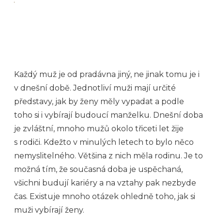
Každý muž je od pradávna jiný, ne jinak tomu je i
v dnešní době. Jednotliví muži mají určité
představy, jak by ženy měly vypadat a podle
toho si i vybírají budoucí manželku. Dnešní doba
je zvláštní, mnoho mužů okolo třiceti let žije
s rodiči. Kdežto v minulých letech to bylo něco
nemyslitelného. Většina z nich měla rodinu. Je to
možná tím, že současná doba je uspěchaná,
všichni budují kariéry a na vztahy pak nezbyde
čas. Existuje mnoho otázek ohledně toho, jak si
muži vybírají ženy.