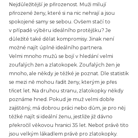
Nejdůležitější je přirozenost. Muži milují
přirozené ženy, které si na nic nehrají a jsou
spokojené samy se sebou. Ovšem stačí to
v případě výběru ideálního protějšku? Je
důležité také dělat kompromisy. Jinak není
možné najít úplně ideálního partnera.
Velmi mnoho mužů se bojí v hledání velmi
zoufalých žen a zlatokopek. Zoufalých žen je
mnoho, ale někdy je těžké je poznat. Dle statistik
se mezi ně mohou řadit ženy, kterým je přes
třicet let. Na druhou stranu, zlatokopky někdy
poznáme hned. Pokud je muž velmi dobře
zajištěný, má dobrou práci nebo dům, je pro něj
těžké najít si ideální ženu, jestliže již dávno
překročil věkovou hranici 35 let. Neboť právě tito
jsou velkým lákadlem právě pro zlatokopky.