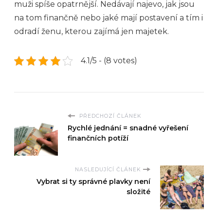
muži spíše opatrnější. Nedávají najevo, jak jsou
na tom finančně nebo jaké mají postavení a tím i
odradí ženu, kterou zajímá jen majetek.
4.1/5 - (8 votes)
PŘEDCHOZÍ ČLÁNEK
Rychlé jednání = snadné vyřešení
finančních potíží
NASLEDUJÍCÍ ČLÁNEK
Vybrat si ty správné plavky není
složité