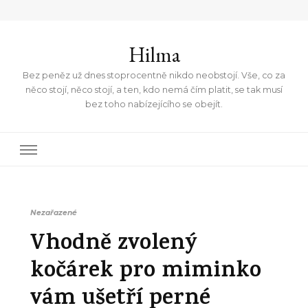
Hilma
Bez peněz už dnes stoprocentně nikdo neobstojí. Vše, co za
něco stojí, něco stojí, a ten, kdo nemá čím platit, se tak musí
bez toho nabízejícího se obejít.
Nezařazené
Vhodně zvolený
kočárek pro miminko
vám ušetří perné