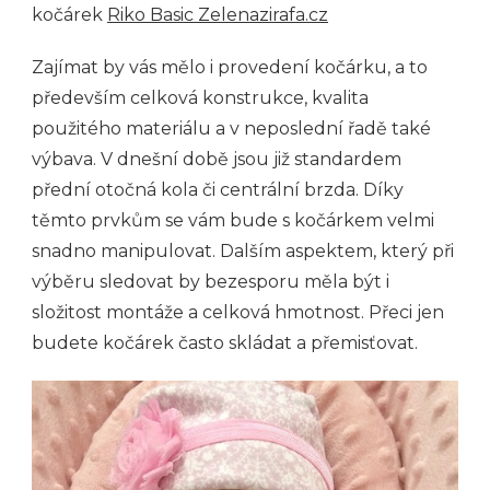
kočárek
Riko Basic Zelenazirafa.cz
Zajímat by vás mělo i provedení kočárku, a to
především celková konstrukce, kvalita
použitého materiálu a v neposlední řadě také
výbava. V dnešní době jsou již standardem
přední otočná kola či centrální brzda. Díky
těmto prvkům se vám bude s kočárkem velmi
snadno manipulovat. Dalším aspektem, který při
výběru sledovat by bezesporu měla být i
složitost montáže a celková hmotnost. Přeci jen
budete kočárek často skládat a přemisťovat.